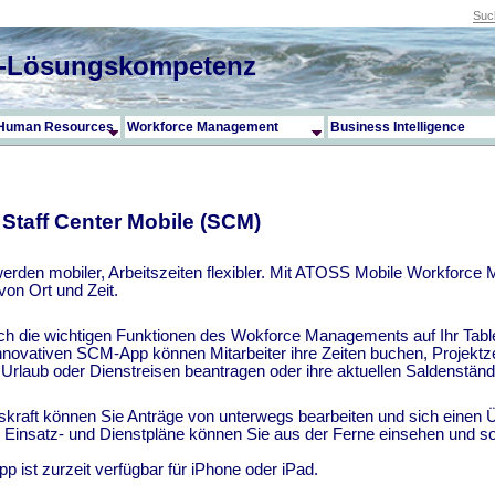
IT-Lösungskompetenz
e Human Resources
Workforce Management
Business Intelligence
Staff Center Mobile (SCM)
 werden mobiler, Arbeitszeiten flexibler. Mit ATOSS Mobile Workfor
on Ort und Zeit.
ich die wichtigen Funktionen des Wokforce Managements auf Ihr Tabl
innovativen SCM-App können Mitarbeiter ihre Zeiten buchen, Projekt
rlaub oder Dienstreisen beantragen oder ihre aktuellen Saldenständ
kraft können Sie Anträge von unterwegs bearbeiten und sich einen Üb
 Einsatz- und Dienstpläne können Sie aus der Ferne einsehen und somi
ist zurzeit verfügbar für iPhone oder iPad.