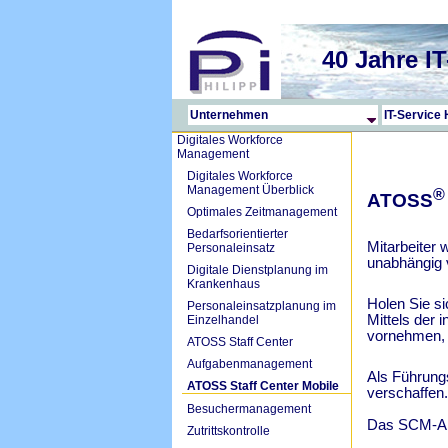
40 Jahre 
Unternehmen
IT-Servic
Digitales Workforce
Management
Digitales Workforce
Management Überblick
®
ATOSS
Optimales Zeitmanagement
Bedarfsorientierter
Mitarbeiter
Personaleinsatz
unabhängig v
Digitale Dienstplanung im
Krankenhaus
Holen Sie s
Personaleinsatzplanung im
Mittels der 
Einzelhandel
vornehmen, U
ATOSS Staff Center
Aufgabenmanagement
Als Führungs
ATOSS Staff Center Mobile
verschaffen.
Besuchermanagement
Das SCM-App 
Zutrittskontrolle